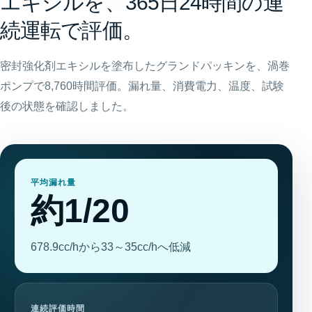
エキシルを、
365日24時間
の連
続運転で評価。
密封強化剤エキシルを塗布したグランドパッキンを、渦巻
ポンプで8,760時間評価。漏れ量、消費電力、温度、試験
後の状態を確認しました。
平均漏れ量
約1/20
678.9cc/hから33～35cc/hへ低減
連続評価時間