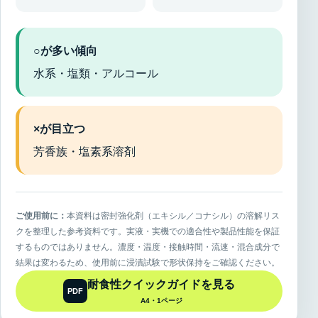
○が多い傾向
水系・塩類・アルコール
×が目立つ
芳香族・塩素系溶剤
ご使用前に：
本資料は密封強化剤（エキシル／コナシル）の溶解リス
クを整理した参考資料です。実液・実機での適合性や製品性能を保証
するものではありません。濃度・温度・接触時間・流速・混合成分で
結果は変わるため、使用前に浸漬試験で形状保持をご確認ください。
耐食性クイックガイドを見る
PDF
A4・1ページ