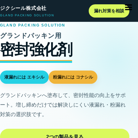
ジクシール株式会社
漏れ対策を相談
GLAND PACKING SOLUTION
GLAND PACKING SOLUTION
グランドパッキン用
密封強化剤
液漏れには エキシル
粉漏れには コナシル
グランドパッキンへ塗布して、密封性能の向上をサポ
ート。
増し締め
だけでは解決しにくい液漏れ・粉漏れ
対策の選択肢です。
2つの製品を見る