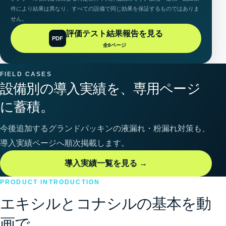
件により結果は異なり、すべての設備で同じ効果を保証するものではありま
せん。
評価テスト結果報告を見る
PDF
全8ページ
FIELD CASES
設備別の導入実績を、専用ページ
に蓄積。
今後追加するグランドパッキンの液漏れ・粉漏れ対策も、
導入実績ページへ順次掲載します。
導入実績一覧を見る →
PRODUCT INTRODUCTION
エキシルとコナシルの基本を動
画で。